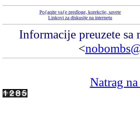
Po{aqite va{e predloge, korekcije, savete
Linkovi za diskusije na internetu
Informacije preuzete sa m
<
nobombs@br
Natrag na